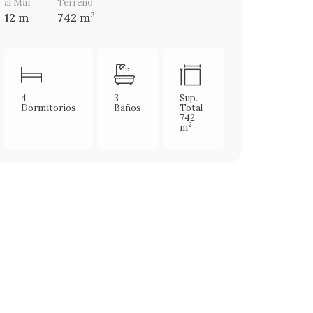
al Mar
Terreno
2
12 m
742 m
4
3
Sup.
Dormitorios
Baños
Total
742
2
m