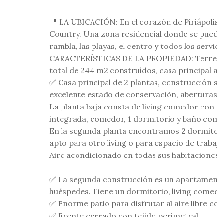
📍 LA UBICACIÓN: En el corazón de Piriápolis,
Country. Una zona residencial donde se puede
rambla, las playas, el centro y todos los servi
CARACTERÍSTICAS DE LA PROPIEDAD: Terreno 
total de 244 m2 construídos, casa principal a
✅ Casa principal de 2 plantas, construcción 
excelente estado de conservación, aberturas
La planta baja consta de living comedor con 
integrada, comedor, 1 dormitorio y baño c
En la segunda planta encontramos 2 dormitori
apto para otro living o para espacio de traba
Aire acondicionado en todas sus habitacione
✅ La segunda construcción es un apartamento
huéspedes. Tiene un dormitorio, living come
✅ Enorme patio para disfrutar al aire libre 
✅ Frente cerrado con tejido perimetral