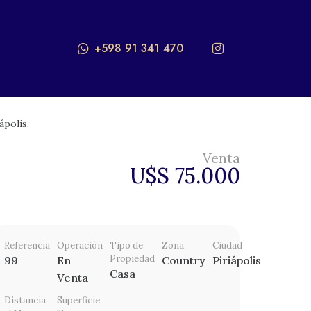
+598 91 341 470
ápolis.
Venta
U$S 75.000
Referencia
Operación
Tipo de
Zona
Ciudad
Propiedad
99
En
Country
Piriápolis
Casa
Venta
Distancia
Superficie