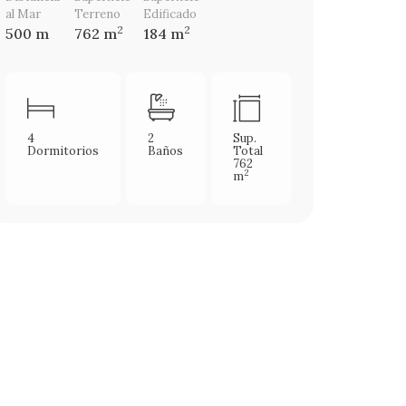
al Mar
Terreno
Edificado
2
2
500 m
762 m
184 m
4
2
Sup.
Dormitorios
Baños
Total
762
2
m