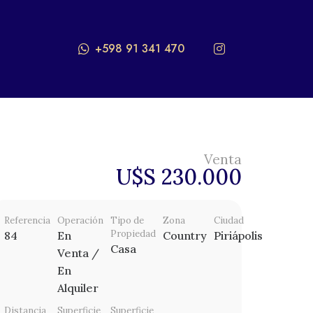
+598 91 341 470
Venta
U$S 230.000
Referencia
Operación
Tipo de
Zona
Ciudad
Propiedad
84
En
Country
Piriápolis
Casa
Venta /
En
Alquiler
Distancia
Superficie
Superficie