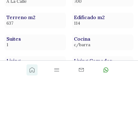
A La Calle
700
Terreno m2
Edificado m2
637
114
Suites
Cocina
1
c/barra
Living
Living Comedor
Si
Si
Estufa Leña
Cochera
Si
Techada
Garage
Estacionamiento
Garage
Si
Parrillero
Si